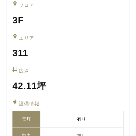
フロア
3F
エリア
311
広さ
42.11坪
設備情報
電灯
有り
動力
無し