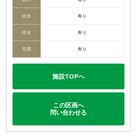
給水
有り
排水
有り
空調
有り
施設TOPへ
この区画へ
問い合わせる